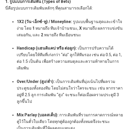
1. รูปแบบการเดิมพัน (Types of Bets)
นี่คือรูปแบบการเดิมพันหลักๆ ที่คุณสามารถเลือกได้:
1X2 (วัน-เอ็กซ์-ทู) / Moneyline:
รูปแบบพื้นฐานสุดและเข้าใจ
ง่าย โดย
1
หมายถึง ทีมเจ้าบ้านชนะ,
X
หมายถึง ผลการแข่งขัน
เสมอกัน, และ
2
หมายถึง ทีมเยือนชนะ
Handicap (แฮนดิแคป หรือ ต่อลูก):
เป็นการปรับความได้
เปรียบโดยให้ทีมที่เก่งกว่า “ต่อ” ลูกให้ทีมรอง เช่น ต่อ 0.5, ต่อ 1,
ต่อ 1.5 เป็นต้น เพื่อสร้างความสมดุลและความท้าทายในการ
เดิมพัน
Over/Under (สูง/ต่ำ):
เป็นการเดิมพันที่มุ่งเน้นไปที่ผลรวม
ประตูของทั้งสองทีม โดยไม่สนใจว่าใครจะชนะ เช่น หากราคา
อยู่ที่ 2.5 ลูก การเดิมพัน “สูง” จะชนะก็ต่อเมื่อผลรวมประตูมี 3
ลูกขึ้นไป
Mix Parlay (บอลสเต็ป):
การเดิมพันที่รวมการคาดการณ์หลาย
คู่ไว้ในตั๋วใบเดียว โดยทุกคู่ต้องถูกต้องทั้งหมดจึงจะชนะ
เป็นการเดิมพันที่ให้ผลตอบแทนสูง