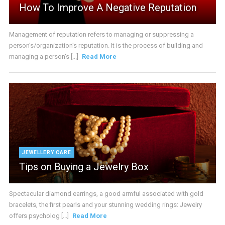
How To Improve A Negative Reputation
Management of reputation refers to managing or suppressing a
person's/organization's reputation. It is the process of building and
managing a person's [...]
Read More
JEWELLERY CARE
Tips on Buying a Jewelry Box
Spectacular diamond earrings, a good armful associated with gold
bracelets, the first pearls and your stunning wedding rings: Jewelry
offers psycholog [...]
Read More